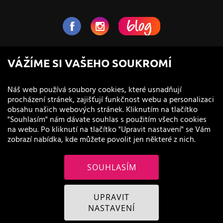
NaVlas.cz - Vlasová kosmetika
VÁŽÍME SI VAŠEHO SOUKROMÍ
provozovatel e-shopu a prodejen
Náš web používá soubory cookies, které usnadňují
procházení stránek, zajišťují funkčnost webu a personalizaci
obsahu našich webových stránek. Kliknutím na tlačítko
"Souhlasím" nám dávate souhlas s použitím všech cookies
na webu. Po kliknutí na tlačítko "Upravit nastavení" se Vám
zobrazí nabídka, kde můžete povolit jen některé z nich.
SOUHLASÍM
© 2011 - 2026 NaVlas.cz
UPRAVIT
NASTAVENÍ