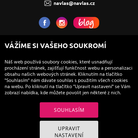
navlas@navlas.cz
NaVlas.cz - Vlasová kosmetika
VÁŽÍME SI VAŠEHO SOUKROMÍ
provozovatel e-shopu a prodejen
Náš web používá soubory cookies, které usnadňují
procházení stránek, zajišťují funkčnost webu a personalizaci
obsahu našich webových stránek. Kliknutím na tlačítko
"Souhlasím" nám dávate souhlas s použitím všech cookies
na webu. Po kliknutí na tlačítko "Upravit nastavení" se Vám
zobrazí nabídka, kde můžete povolit jen některé z nich.
SOUHLASÍM
© 2011 - 2026 NaVlas.cz
UPRAVIT
NASTAVENÍ