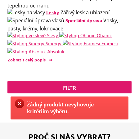
tepelnou ochranu
Lesky
Zářivý lesk a uhlazení
Speciální úprava
Vosky,
pasty, krémy, loknovače
Slevy
Ohanic
Sinergy
Framesi
Absoluk
Zobrazit celý popis
FILTR
Žádný produkt nevyhovuje
kritériím výběru.
PROČ SI NÁS VYBRAT?