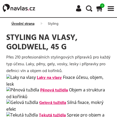
0
Úvodní strana
Styling
STYLING NA VLASY,
GOLDWELL, 45 G
Přes 210 profesionálních stylingových přípravků pro každý
typ účesu. Laky, pěny, gely, vosky, lesky i přípravky pro
definici vln a objem od kořínků.
Laky na vlasy
Fixace účesu, objem,
lesk
Pěnová tužidla
Objem a struktura
od kořínků
Gelová tužidla
Silná fixace, mokrý
efekt
Tekutá tužidla
Spreje pro objem a