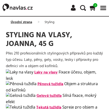
0
Úvodní strana
Styling
STYLING NA VLASY,
JOANNA, 45 G
Přes 210 profesionálních stylingových přípravků pro každý
typ účesu. Laky, pěny, gely, vosky, lesky i přípravky pro
definici vln a objem od kořínků.
Laky na vlasy
Fixace účesu, objem,
lesk
Pěnová tužidla
Objem a struktura
od kořínků
Gelová tužidla
Silná fixace, mokrý
efekt
Tekutá tužidla
Spreje pro objem a