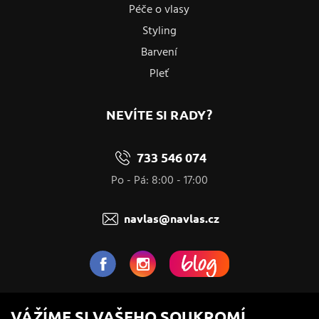
Péče o vlasy
Styling
Barvení
Pleť
NEVÍTE SI RADY?
733 546 074
Po - Pá: 8:00 - 17:00
navlas@navlas.cz
NaVlas.cz - Vlasová kosmetika
VÁŽÍME SI VAŠEHO SOUKROMÍ