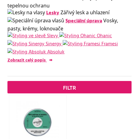
tepelnou ochranu
Lesky
Zářivý lesk a uhlazení
Speciální úprava
Vosky,
pasty, krémy, loknovače
Slevy
Ohanic
Sinergy
Framesi
Absoluk
Zobrazit celý popis
FILTR