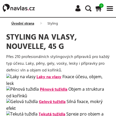
0
Úvodní strana
Styling
STYLING NA VLASY,
NOUVELLE, 45 G
Přes 210 profesionálních stylingových přípravků pro každý
typ účesu. Laky, pěny, gely, vosky, lesky i přípravky pro
definici vln a objem od kořínků.
Laky na vlasy
Fixace účesu, objem,
lesk
Pěnová tužidla
Objem a struktura
od kořínků
Gelová tužidla
Silná fixace, mokrý
efekt
Tekutá tužidla
Spreje pro objem a