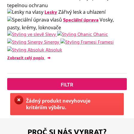
tepelnou ochranu
Lesky
Zářivý lesk a uhlazení
Speciální úprava
Vosky,
pasty, krémy, loknovače
Slevy
Ohanic
Sinergy
Framesi
Absoluk
Zobrazit celý popis
FILTR
Žádný produkt nevyhovuje
kritériím výběru.
PROČ SI NÁS VYBRAT?