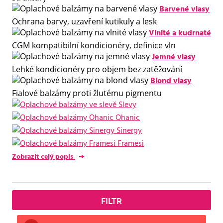
Barvené vlasy
Ochrana barvy, uzavření kutikuly a lesk
Vlnité a kudrnaté
CGM kompatibilní kondicionéry, definice vln
Jemné vlasy
Lehké kondicionéry pro objem bez zatěžování
Blond vlasy
Fialové balzámy proti žlutému pigmentu
Slevy
Ohanic
Sinergy
Framesi
Zobrazit celý popis
FILTR