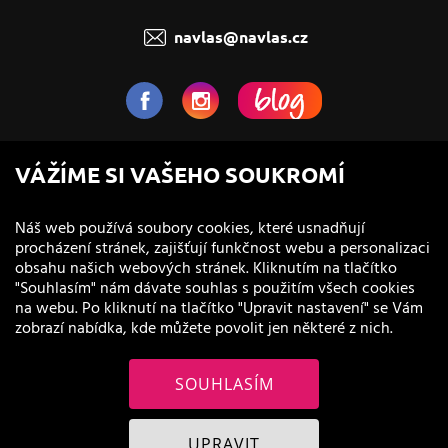
navlas@navlas.cz
NaVlas.cz - Vlasová kosmetika
VÁŽÍME SI VAŠEHO SOUKROMÍ
provozovatel e-shopu a prodejen
Náš web používá soubory cookies, které usnadňují
procházení stránek, zajišťují funkčnost webu a personalizaci
obsahu našich webových stránek. Kliknutím na tlačítko
"Souhlasím" nám dávate souhlas s použitím všech cookies
na webu. Po kliknutí na tlačítko "Upravit nastavení" se Vám
zobrazí nabídka, kde můžete povolit jen některé z nich.
SOUHLASÍM
© 2011 - 2026 NaVlas.cz
UPRAVIT