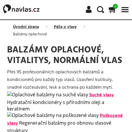
0
Úvodní strana
Péče o vlasy
Balzámy oplachové
BALZÁMY OPLACHOVÉ,
VITALITYS, NORMÁLNÍ VLAS
Přes 95 profesionálních oplachových balzámů a
kondicionérů pro každý typ vlasů. Uzavření kutikuly,
snadné rozčesávání, lesk a ochrana po každém mytí.
Suché vlasy
Hydratační kondicionéry s přírodními oleji a
keratinem
Poškozené
vlasy
Regenerační balzámy pro obnovu vlasové
struktury