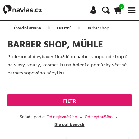
0
Úvodní strana
Ostatní
Barber shop
BARBER SHOP, MÜHLE
Profesionální vybavení každého barber shopu od strojků
na vlasy, vousy, kosmetiku na holení a pomůcky včetně
barbershopového nábytku.
FILTR
Seřadit podle:
Od nejlevnějšího
Od nejdražšího
Dle oblíbenosti