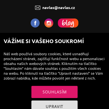
navlas@navlas.cz
NaVlas.cz - Vlasová kosmetika
VÁŽÍME SI VAŠEHO SOUKROMÍ
provozovatel e-shopu a prodejen
Náš web používá soubory cookies, které usnadňují
procházení stránek, zajišťují funkčnost webu a personalizaci
obsahu našich webových stránek. Kliknutím na tlačítko
"Souhlasím" nám dávate souhlas s použitím všech cookies
na webu. Po kliknutí na tlačítko "Upravit nastavení" se Vám
zobrazí nabídka, kde můžete povolit jen některé z nich.
SOUHLASÍM
© 2011 - 2026 NaVlas.cz
UPRAVIT