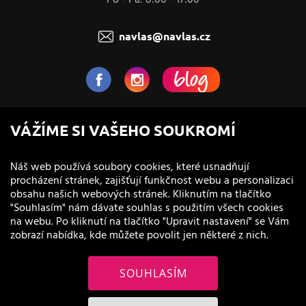
navlas@navlas.cz
NaVlas.cz - Vlasová kosmetika
VÁŽÍME SI VAŠEHO SOUKROMÍ
provozovatel e-shopu a prodejen
Náš web používá soubory cookies, které usnadňují
procházení stránek, zajišťují funkčnost webu a personalizaci
obsahu našich webových stránek. Kliknutím na tlačítko
"Souhlasím" nám dávate souhlas s použitím všech cookies
na webu. Po kliknutí na tlačítko "Upravit nastavení" se Vám
zobrazí nabídka, kde můžete povolit jen některé z nich.
SOUHLASÍM