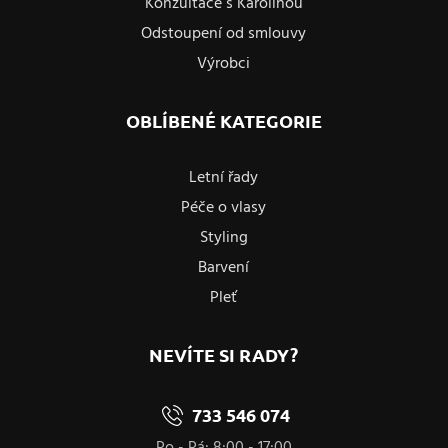
Konzultace s Karolínou
Odstoupení od smlouvy
Výrobci
OBLÍBENÉ KATEGORIE
Letní řady
Péče o vlasy
Styling
Barvení
Pleť
NEVÍTE SI RADY?
733 546 074
Po - Pá: 8:00 - 17:00