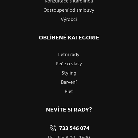
Konzultace s Karolínou
Odstoupení od smlouvy
Výrobci
OBLÍBENÉ KATEGORIE
Letní řady
Péče o vlasy
Styling
Barvení
Pleť
NEVÍTE SI RADY?
733 546 074
Po - Pá: 8:00 - 17:00