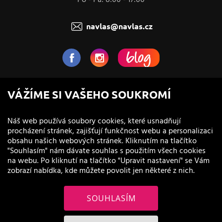
navlas@navlas.cz
NaVlas.cz - Vlasová kosmetika
VÁŽÍME SI VAŠEHO SOUKROMÍ
provozovatel e-shopu a prodejen
Náš web používá soubory cookies, které usnadňují
procházení stránek, zajišťují funkčnost webu a personalizaci
obsahu našich webových stránek. Kliknutím na tlačítko
"Souhlasím" nám dávate souhlas s použitím všech cookies
na webu. Po kliknutí na tlačítko "Upravit nastavení" se Vám
zobrazí nabídka, kde můžete povolit jen některé z nich.
SOUHLASÍM