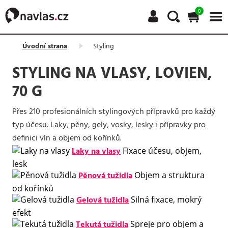
0
Úvodní strana
Styling
STYLING NA VLASY, LOVIEN,
70 G
Přes 210 profesionálních stylingových přípravků pro každý
typ účesu. Laky, pěny, gely, vosky, lesky i přípravky pro
definici vln a objem od kořínků.
Laky na vlasy
Fixace účesu, objem,
lesk
Pěnová tužidla
Objem a struktura
od kořínků
Gelová tužidla
Silná fixace, mokrý
efekt
Tekutá tužidla
Spreje pro objem a