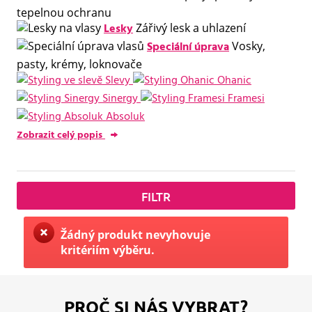
tepelnou ochranu
Lesky
Zářivý lesk a uhlazení
Speciální úprava
Vosky,
pasty, krémy, loknovače
Slevy
Ohanic
Sinergy
Framesi
Absoluk
Zobrazit celý popis
FILTR
Žádný produkt nevyhovuje
kritériím výběru.
PROČ SI NÁS VYBRAT?