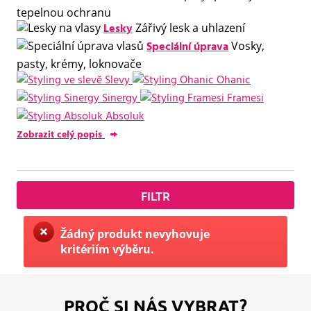
tepelnou ochranu
Lesky
Zářivý lesk a uhlazení
Speciální úprava
Vosky,
pasty, krémy, loknovače
Slevy
Ohanic
Sinergy
Framesi
Absoluk
Zobrazit celý popis
FILTR
Žádný produkt nevyhovuje
kritériím výběru.
PROČ SI NÁS VYBRAT?