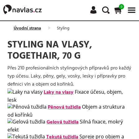
0
Úvodní strana
Styling
STYLING NA VLASY,
TOGETHAIR, 70 G
Přes 210 profesionálních stylingových přípravků pro každý
typ účesu. Laky, pěny, gely, vosky, lesky i přípravky pro
definici vln a objem od kořínků.
Laky na vlasy
Fixace účesu, objem,
lesk
Pěnová tužidla
Objem a struktura
od kořínků
Gelová tužidla
Silná fixace, mokrý
efekt
Tekutá tužidla
Spreje pro objem a