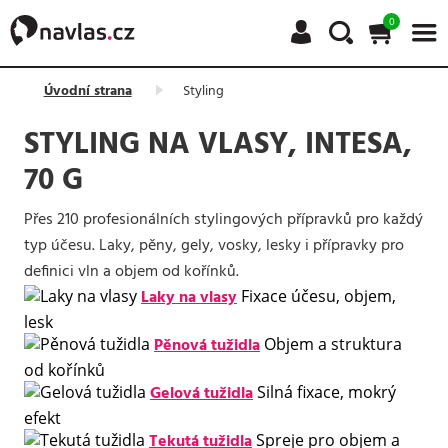
0
Úvodní strana
Styling
STYLING NA VLASY, INTESA,
70 G
Přes 210 profesionálních stylingových přípravků pro každý
typ účesu. Laky, pěny, gely, vosky, lesky i přípravky pro
definici vln a objem od kořínků.
Laky na vlasy
Fixace účesu, objem,
lesk
Pěnová tužidla
Objem a struktura
od kořínků
Gelová tužidla
Silná fixace, mokrý
efekt
Tekutá tužidla
Spreje pro objem a