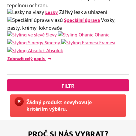
tepelnou ochranu
Lesky
Zářivý lesk a uhlazení
Speciální úprava
Vosky,
pasty, krémy, loknovače
Slevy
Ohanic
Sinergy
Framesi
Absoluk
Zobrazit celý popis
FILTR
Žádný produkt nevyhovuje
kritériím výběru.
PROČ SI NÁS VYBRAT?