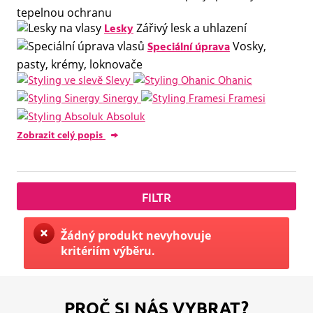
tepelnou ochranu
Lesky
Zářivý lesk a uhlazení
Speciální úprava
Vosky,
pasty, krémy, loknovače
Slevy
Ohanic
Sinergy
Framesi
Absoluk
Zobrazit celý popis
FILTR
Žádný produkt nevyhovuje
kritériím výběru.
PROČ SI NÁS VYBRAT?