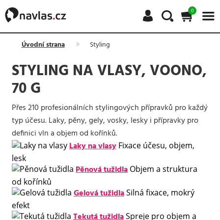
0
Úvodní strana
Styling
STYLING NA VLASY, VOONO,
70 G
Přes 210 profesionálních stylingových přípravků pro každý
typ účesu. Laky, pěny, gely, vosky, lesky i přípravky pro
definici vln a objem od kořínků.
Laky na vlasy
Fixace účesu, objem,
lesk
Pěnová tužidla
Objem a struktura
od kořínků
Gelová tužidla
Silná fixace, mokrý
efekt
Tekutá tužidla
Spreje pro objem a