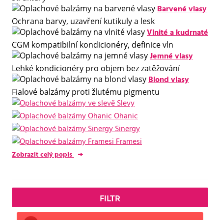
Barvené vlasy
Ochrana barvy, uzavření kutikuly a lesk
Vlnité a kudrnaté
CGM kompatibilní kondicionéry, definice vln
Jemné vlasy
Lehké kondicionéry pro objem bez zatěžování
Blond vlasy
Fialové balzámy proti žlutému pigmentu
Slevy
Ohanic
Sinergy
Framesi
Zobrazit celý popis
FILTR