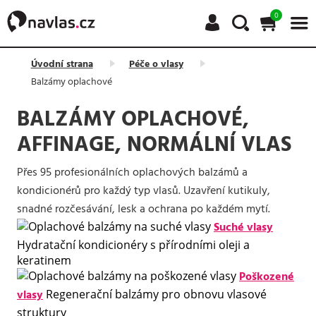
0
Úvodní strana
Péče o vlasy
Balzámy oplachové
BALZÁMY OPLACHOVÉ,
AFFINAGE, NORMÁLNÍ VLAS
Přes 95 profesionálních oplachových balzámů a
kondicionérů pro každý typ vlasů. Uzavření kutikuly,
snadné rozčesávání, lesk a ochrana po každém mytí.
Suché vlasy
Hydratační kondicionéry s přírodními oleji a
keratinem
Poškozené
vlasy
Regenerační balzámy pro obnovu vlasové
struktury