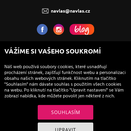
navlas@navlas.cz
NaVlas.cz - Vlasová kosmetika
VÁŽÍME SI VAŠEHO SOUKROMÍ
provozovatel e-shopu a prodejen
Náš web používá soubory cookies, které usnadňují
procházení stránek, zajišťují funkčnost webu a personalizaci
obsahu našich webových stránek. Kliknutím na tlačítko
"Souhlasím" nám dávate souhlas s použitím všech cookies
na webu. Po kliknutí na tlačítko "Upravit nastavení" se Vám
zobrazí nabídka, kde můžete povolit jen některé z nich.
SOUHLASÍM
© 2011 - 2026 NaVlas.cz
UPRAVIT