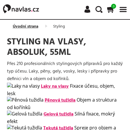
0
Úvodní strana
Styling
STYLING NA VLASY,
ABSOLUK, 55ML
Přes 210 profesionálních stylingových přípravků pro každý
typ účesu. Laky, pěny, gely, vosky, lesky i přípravky pro
definici vln a objem od kořínků.
Laky na vlasy
Fixace účesu, objem,
lesk
Pěnová tužidla
Objem a struktura
od kořínků
Gelová tužidla
Silná fixace, mokrý
efekt
Tekutá tužidla
Spreje pro objem a