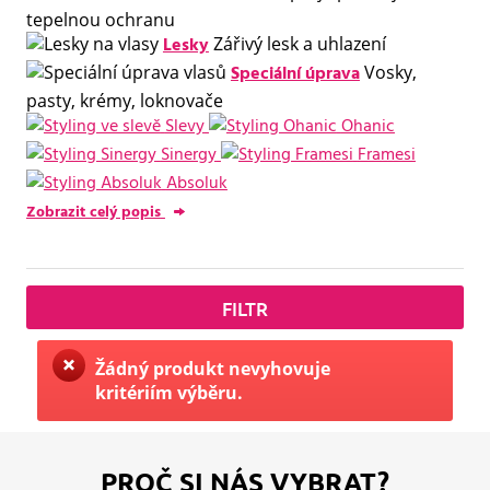
tepelnou ochranu
Lesky
Zářivý lesk a uhlazení
Speciální úprava
Vosky,
pasty, krémy, loknovače
Slevy
Ohanic
Sinergy
Framesi
Absoluk
Zobrazit celý popis
FILTR
Žádný produkt nevyhovuje
kritériím výběru.
PROČ SI NÁS VYBRAT?