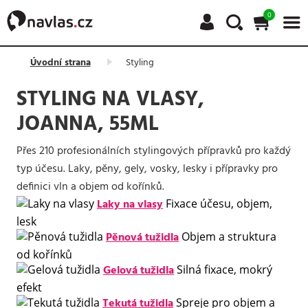
0
Úvodní strana
Styling
STYLING NA VLASY,
JOANNA, 55ML
Přes 210 profesionálních stylingových přípravků pro každý
typ účesu. Laky, pěny, gely, vosky, lesky i přípravky pro
definici vln a objem od kořínků.
Laky na vlasy
Fixace účesu, objem,
lesk
Pěnová tužidla
Objem a struktura
od kořínků
Gelová tužidla
Silná fixace, mokrý
efekt
Tekutá tužidla
Spreje pro objem a