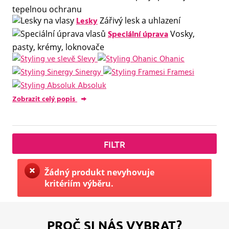
tepelnou ochranu
Lesky
Zářivý lesk a uhlazení
Speciální úprava
Vosky,
pasty, krémy, loknovače
Slevy
Ohanic
Sinergy
Framesi
Absoluk
Zobrazit celý popis
FILTR
Žádný produkt nevyhovuje
kritériím výběru.
PROČ SI NÁS VYBRAT?