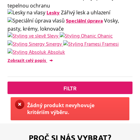
tepelnou ochranu
Lesky
Zářivý lesk a uhlazení
Speciální úprava
Vosky,
pasty, krémy, loknovače
Slevy
Ohanic
Sinergy
Framesi
Absoluk
Zobrazit celý popis
FILTR
Žádný produkt nevyhovuje
kritériím výběru.
PROČ SI NÁS VYBRAT?