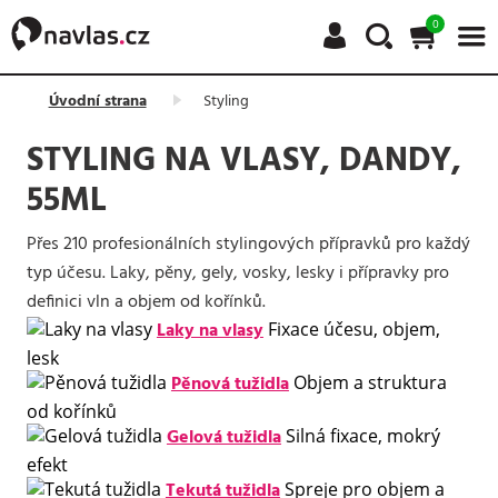
0
Úvodní strana
Styling
STYLING NA VLASY, DANDY,
55ML
Přes 210 profesionálních stylingových přípravků pro každý
typ účesu. Laky, pěny, gely, vosky, lesky i přípravky pro
definici vln a objem od kořínků.
Laky na vlasy
Fixace účesu, objem,
lesk
Pěnová tužidla
Objem a struktura
od kořínků
Gelová tužidla
Silná fixace, mokrý
efekt
Tekutá tužidla
Spreje pro objem a