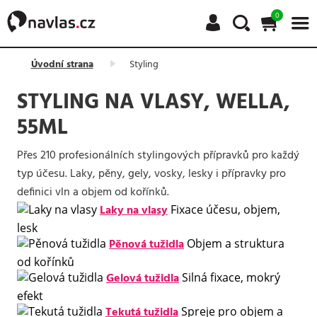
0
Úvodní strana
Styling
STYLING NA VLASY, WELLA,
55ML
Přes 210 profesionálních stylingových přípravků pro každý
typ účesu. Laky, pěny, gely, vosky, lesky i přípravky pro
definici vln a objem od kořínků.
Laky na vlasy
Fixace účesu, objem,
lesk
Pěnová tužidla
Objem a struktura
od kořínků
Gelová tužidla
Silná fixace, mokrý
efekt
Tekutá tužidla
Spreje pro objem a