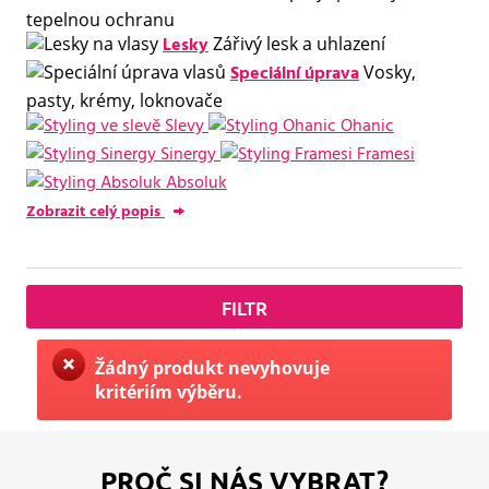
tepelnou ochranu
Lesky
Zářivý lesk a uhlazení
Speciální úprava
Vosky,
pasty, krémy, loknovače
Slevy
Ohanic
Sinergy
Framesi
Absoluk
Zobrazit celý popis
FILTR
Žádný produkt nevyhovuje
kritériím výběru.
PROČ SI NÁS VYBRAT?