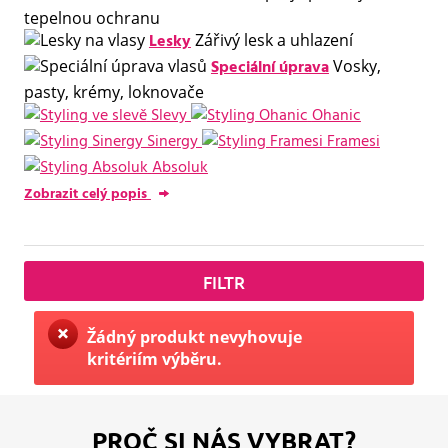
tepelnou ochranu
Lesky
Zářivý lesk a uhlazení
Speciální úprava
Vosky,
pasty, krémy, loknovače
Slevy
Ohanic
Sinergy
Framesi
Absoluk
Zobrazit celý popis
FILTR
Žádný produkt nevyhovuje
kritériím výběru.
PROČ SI NÁS VYBRAT?