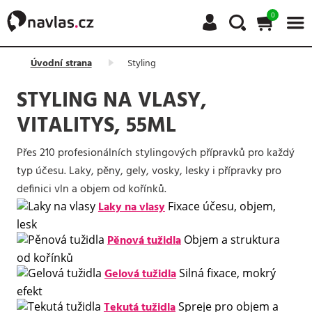
0
Úvodní strana
Styling
STYLING NA VLASY,
VITALITYS, 55ML
Přes 210 profesionálních stylingových přípravků pro každý
typ účesu. Laky, pěny, gely, vosky, lesky i přípravky pro
definici vln a objem od kořínků.
Laky na vlasy
Fixace účesu, objem,
lesk
Pěnová tužidla
Objem a struktura
od kořínků
Gelová tužidla
Silná fixace, mokrý
efekt
Tekutá tužidla
Spreje pro objem a