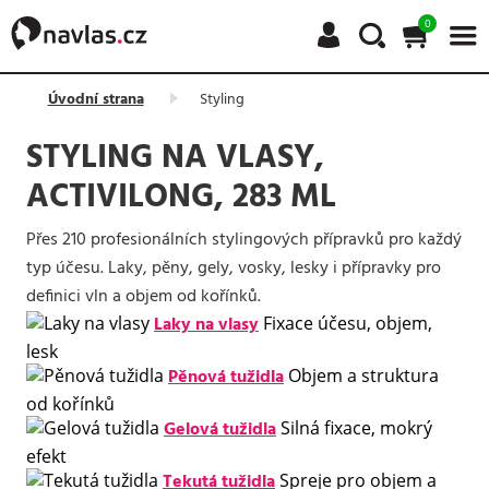
0
Úvodní strana
Styling
STYLING NA VLASY,
ACTIVILONG, 283 ML
Přes 210 profesionálních stylingových přípravků pro každý
typ účesu. Laky, pěny, gely, vosky, lesky i přípravky pro
definici vln a objem od kořínků.
Laky na vlasy
Fixace účesu, objem,
lesk
Pěnová tužidla
Objem a struktura
od kořínků
Gelová tužidla
Silná fixace, mokrý
efekt
Tekutá tužidla
Spreje pro objem a