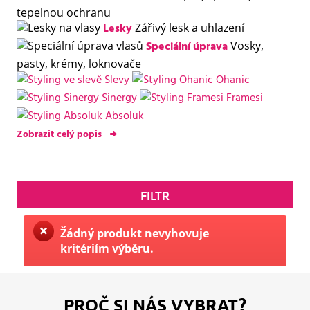
tepelnou ochranu
Lesky
Zářivý lesk a uhlazení
Speciální úprava
Vosky,
pasty, krémy, loknovače
Slevy
Ohanic
Sinergy
Framesi
Absoluk
Zobrazit celý popis
FILTR
Žádný produkt nevyhovuje
kritériím výběru.
PROČ SI NÁS VYBRAT?