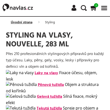
0
Úvodní strana
Styling
STYLING NA VLASY,
NOUVELLE, 283 ML
Přes 210 profesionálních stylingových přípravků pro každý
typ účesu. Laky, pěny, gely, vosky, lesky i přípravky pro
definici vln a objem od kořínků.
Laky na vlasy
Fixace účesu, objem,
lesk
Pěnová tužidla
Objem a struktura
od kořínků
Gelová tužidla
Silná fixace, mokrý
efekt
Tekutá tužidla
Spreje pro objem a