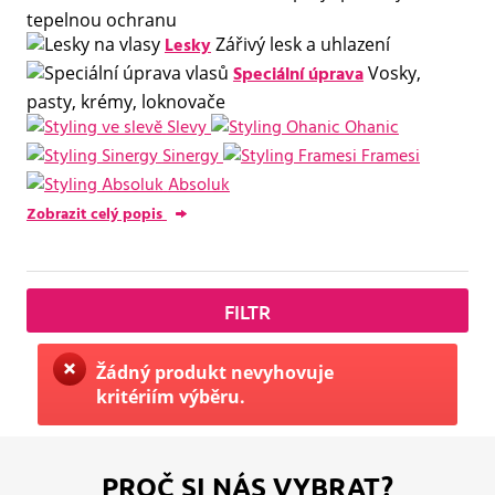
tepelnou ochranu
Lesky
Zářivý lesk a uhlazení
Speciální úprava
Vosky,
pasty, krémy, loknovače
Slevy
Ohanic
Sinergy
Framesi
Absoluk
Zobrazit celý popis
FILTR
Žádný produkt nevyhovuje
kritériím výběru.
PROČ SI NÁS VYBRAT?