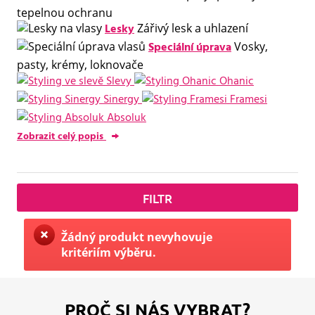
tepelnou ochranu
Lesky
Zářivý lesk a uhlazení
Speciální úprava
Vosky,
pasty, krémy, loknovače
Slevy
Ohanic
Sinergy
Framesi
Absoluk
Zobrazit celý popis
FILTR
Žádný produkt nevyhovuje
kritériím výběru.
PROČ SI NÁS VYBRAT?