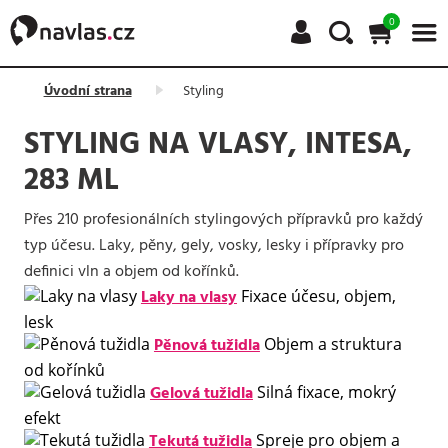
0
Úvodní strana
Styling
STYLING NA VLASY, INTESA,
283 ML
Přes 210 profesionálních stylingových přípravků pro každý
typ účesu. Laky, pěny, gely, vosky, lesky i přípravky pro
definici vln a objem od kořínků.
Laky na vlasy
Fixace účesu, objem,
lesk
Pěnová tužidla
Objem a struktura
od kořínků
Gelová tužidla
Silná fixace, mokrý
efekt
Tekutá tužidla
Spreje pro objem a