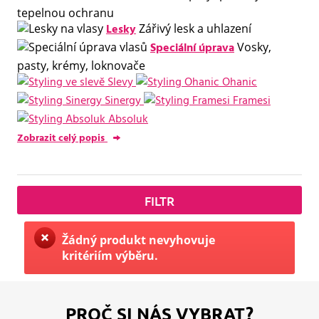
tepelnou ochranu
Lesky
Zářivý lesk a uhlazení
Speciální úprava
Vosky,
pasty, krémy, loknovače
Slevy
Ohanic
Sinergy
Framesi
Absoluk
Zobrazit celý popis
FILTR
Žádný produkt nevyhovuje
kritériím výběru.
PROČ SI NÁS VYBRAT?