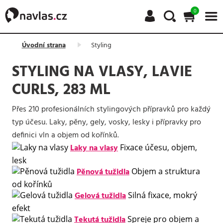
0
Úvodní strana
Styling
STYLING NA VLASY, LAVIE
CURLS, 283 ML
Přes 210 profesionálních stylingových přípravků pro každý
typ účesu. Laky, pěny, gely, vosky, lesky i přípravky pro
definici vln a objem od kořínků.
Laky na vlasy
Fixace účesu, objem,
lesk
Pěnová tužidla
Objem a struktura
od kořínků
Gelová tužidla
Silná fixace, mokrý
efekt
Tekutá tužidla
Spreje pro objem a