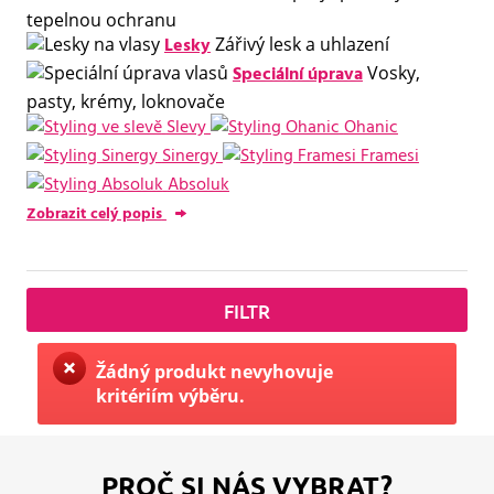
tepelnou ochranu
Lesky
Zářivý lesk a uhlazení
Speciální úprava
Vosky,
pasty, krémy, loknovače
Slevy
Ohanic
Sinergy
Framesi
Absoluk
Zobrazit celý popis
FILTR
Žádný produkt nevyhovuje
kritériím výběru.
PROČ SI NÁS VYBRAT?