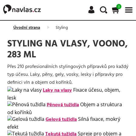
0
Úvodní strana
Styling
STYLING NA VLASY, VOONO,
283 ML
Přes 210 profesionálních stylingových přípravků pro každý
typ účesu. Laky, pěny, gely, vosky, lesky i přípravky pro
definici vln a objem od kořínků.
Laky na vlasy
Fixace účesu, objem,
lesk
Pěnová tužidla
Objem a struktura
od kořínků
Gelová tužidla
Silná fixace, mokrý
efekt
Tekutá tužidla
Spreje pro objem a