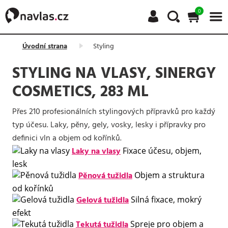
0
Úvodní strana
Styling
STYLING NA VLASY, SINERGY
COSMETICS, 283 ML
Přes 210 profesionálních stylingových přípravků pro každý
typ účesu. Laky, pěny, gely, vosky, lesky i přípravky pro
definici vln a objem od kořínků.
Laky na vlasy
Fixace účesu, objem,
lesk
Pěnová tužidla
Objem a struktura
od kořínků
Gelová tužidla
Silná fixace, mokrý
efekt
Tekutá tužidla
Spreje pro objem a