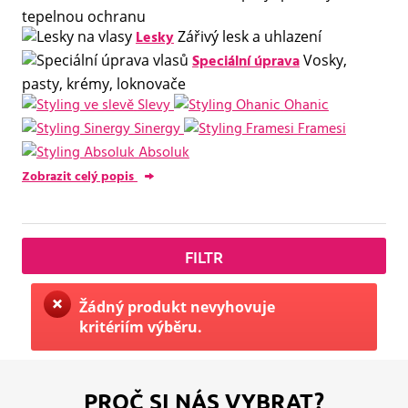
tepelnou ochranu
Lesky
Zářivý lesk a uhlazení
Speciální úprava
Vosky,
pasty, krémy, loknovače
Slevy
Ohanic
Sinergy
Framesi
Absoluk
Zobrazit celý popis
FILTR
Žádný produkt nevyhovuje
kritériím výběru.
PROČ SI NÁS VYBRAT?